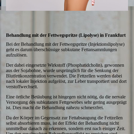
Behandlung mit der Fettweg­spritze (Lipolyse) in Frankfurt
Bei der Behandlung mit der Fettwegspritze (Injektionslipolyse)
geht es darum überschüssige subkutane Fettansammlungen
aufzulösen.
Der dabei eingesetzte Wirkstoff (Phosphatidcholin), gewonnen
aus der Sojabohne, wurde ursprünglich für die Senkung der
Blutfettkonzentration verwendet. Die Fett­zellen werden dabei
nach lokaler Injektion aufgelöst, zur Leber transportiert und dort
verstoffwechselt.
Eine örtliche Betäubung ist hingegen nicht nötig, da die nervale
Versorgung des subkutanen Fettgewebes sehr gering ausgeprägt
ist. Dies macht die Behandlung nahezu schmerzfrei.
Da der Körper im Gegensatz zur Fettabsaugung die Fettzellen
selbst absorbieren muss, ist der Effekt der Behandlung nicht
unmittelbar danach zu erkennen, sondern erst nach einiger Zeit.
Um den gewünschten Behandlungseffekt zu erreichen sind