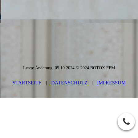
Letzte Änderung: 05.10.2024 © 2024 BOTOX FFM
STARTSEITE
|
DATEN­SCHUTZ
|
IMPRESSUM