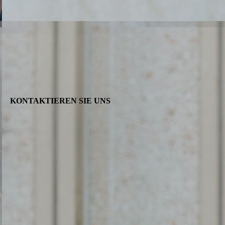
KONTAK­TIE­REN SIE UNS