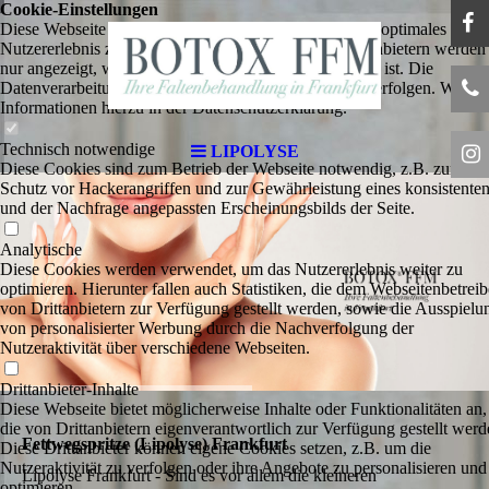
Cookie-Einstellungen
Diese Webseite verwendet Cookies, um Besuchern ein optimales
Nutzererlebnis zu bieten. Bestimmte Inhalte von Drittanbietern werden
nur angezeigt, wenn die entsprechende Option aktiviert ist. Die
Datenverarbeitung kann dann auch in einem Drittland erfolgen. Weiter
Informationen hierzu in der Datenschutzerklärung.
Technisch notwendige
LIPOLYSE
Diese Cookies sind zum Betrieb der Webseite notwendig, z.B. zum
Schutz vor Hackerangriffen und zur Gewährleistung eines konsistente
und der Nachfrage angepassten Erscheinungsbilds der Seite.
Analytische
Diese Cookies werden verwendet, um das Nutzererlebnis weiter zu
optimieren. Hierunter fallen auch Statistiken, die dem Webseitenbetreib
von Drittanbietern zur Verfügung gestellt werden, sowie die Ausspielu
von personalisierter Werbung durch die Nachverfolgung der
Nutzeraktivität über verschiedene Webseiten.
Drittanbieter-Inhalte
Diese Webseite bietet möglicherweise Inhalte oder Funktionalitäten an,
die von Drittanbietern eigenverantwortlich zur Verfügung gestellt werd
Fettweg­spritze (Lipolyse) Frankfurt
Diese Drittanbieter können eigene Cookies setzen, z.B. um die
Nutzeraktivität zu verfolgen oder ihre Angebote zu personalisieren und
Lipolyse Frankfurt - Sind es vor allem die kleineren
optimieren.