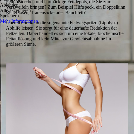
Fettpölsterchen und hartnäckige Fettdepots, die Sie zum
Ablehnen
Verzweifeln bringen? Zum Beispiel Hüftspeck, ein Doppelkinn,
Alle akzeptieren
Reiterhosen, Tränensäcke oder Bauchfett?
Speichern
Mehr Informationen
Überall dort kann die sogenannte Fettwegspritze (Lipolyse)
Abhilfe leisten. Sie sorgt für eine dauerhafte Reduktion der
Fettzellen. Dabei handelt es sich um eine lokale, biochemische
Fettauflösung und kein Mittel zur Gewichtsabnahme im
größeren Sinne.