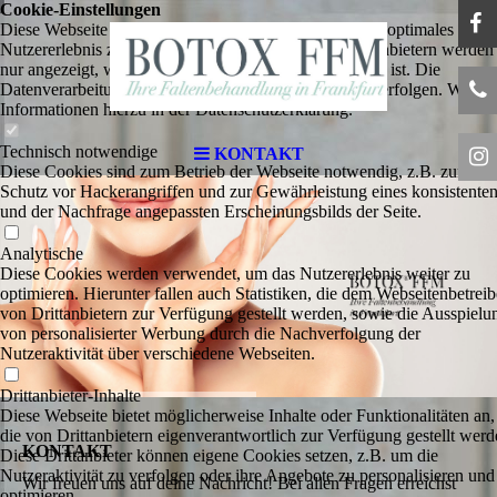
Cookie-Einstellungen
Diese Webseite verwendet Cookies, um Besuchern ein optimales
Nutzererlebnis zu bieten. Bestimmte Inhalte von Drittanbietern werden
nur angezeigt, wenn die entsprechende Option aktiviert ist. Die
Datenverarbeitung kann dann auch in einem Drittland erfolgen. Weiter
Informationen hierzu in der Datenschutzerklärung.
Technisch notwendige
KONTAKT
Diese Cookies sind zum Betrieb der Webseite notwendig, z.B. zum
Schutz vor Hackerangriffen und zur Gewährleistung eines konsistente
und der Nachfrage angepassten Erscheinungsbilds der Seite.
Analytische
Diese Cookies werden verwendet, um das Nutzererlebnis weiter zu
optimieren. Hierunter fallen auch Statistiken, die dem Webseitenbetreib
von Drittanbietern zur Verfügung gestellt werden, sowie die Ausspielu
von personalisierter Werbung durch die Nachverfolgung der
Nutzeraktivität über verschiedene Webseiten.
Drittanbieter-Inhalte
Diese Webseite bietet möglicherweise Inhalte oder Funktionalitäten an,
die von Drittanbietern eigenverantwortlich zur Verfügung gestellt werd
KONTAKT
Diese Drittanbieter können eigene Cookies setzen, z.B. um die
Nutzeraktivität zu verfolgen oder ihre Angebote zu personalisieren und
Wir freuen uns auf deine Nachricht! Bei allen Fragen erreichst
optimieren.