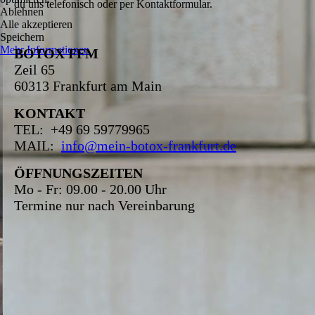
du uns telefonisch oder per Kontaktformular.
Ablehnen
Alle akzeptieren
Speichern
Mehr Informationen
BOTOX FFM
Zeil 65
60313 Frankfurt am Main
KONTAKT
TEL: +49 69 59779965
MAIL:
info@mein-botox-frankfurt.de
ÖFFNUNGSZEITEN
Mo - Fr: 09.00 - 20.00 Uhr
Termine nur nach Vereinbarung