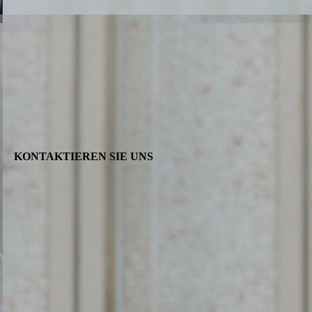
KONTAK­TIE­REN SIE UNS