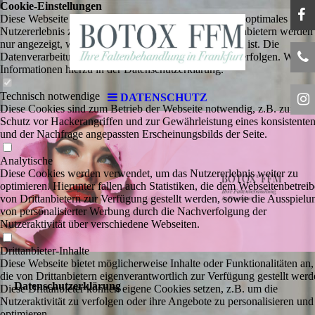
Cookie-Einstellungen
Diese Webseite verwendet Cookies, um Besuchern ein optimales
Nutzererlebnis zu bieten. Bestimmte Inhalte von Drittanbietern werden
nur angezeigt, wenn die entsprechende Option aktiviert ist. Die
Datenverarbeitung kann dann auch in einem Drittland erfolgen. Weiter
Informationen hierzu in der Datenschutzerklärung.
Technisch notwendige
DATENSCHUTZ
Diese Cookies sind zum Betrieb der Webseite notwendig, z.B. zum
Schutz vor Hackerangriffen und zur Gewährleistung eines konsistente
und der Nachfrage angepassten Erscheinungsbilds der Seite.
Analytische
Diese Cookies werden verwendet, um das Nutzererlebnis weiter zu
optimieren. Hierunter fallen auch Statistiken, die dem Webseitenbetreib
von Drittanbietern zur Verfügung gestellt werden, sowie die Ausspielu
von personalisierter Werbung durch die Nachverfolgung der
Nutzeraktivität über verschiedene Webseiten.
Drittanbieter-Inhalte
Diese Webseite bietet möglicherweise Inhalte oder Funktionalitäten an,
die von Drittanbietern eigenverantwortlich zur Verfügung gestellt werd
Datenschutzerklärung
Diese Drittanbieter können eigene Cookies setzen, z.B. um die
Nutzeraktivität zu verfolgen oder ihre Angebote zu personalisieren und
optimieren.