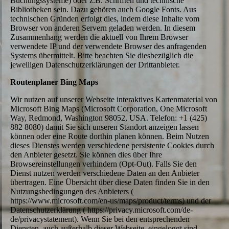
Buchungssysteme) oder z.B. Schriften und technische
Bibliotheken sein. Dazu gehören auch Google Fonts. Aus
technischen Gründen erfolgt dies, indem diese Inhalte vom
Browser von anderen Servern geladen werden. In diesem
Zusammenhang werden die aktuell von Ihrem Browser
verwendete IP und der verwendete Browser des anfragenden
Systems übermittelt. Bitte beachten Sie diesbezüglich die
jeweiligen Datenschutzerklärungen der Drittanbieter.
Routenplaner Bing Maps
Wir nutzen auf unserer Webseite interaktives Kartenmaterial von
Microsoft Bing Maps (Microsoft Corporation, One Microsoft
Way, Redmond, Washington 98052, USA. Telefon: +1 (425)
882 8080) damit Sie sich unseren Standort anzeigen lassen
können oder eine Route dorthin planen können. Beim Nutzen
dieses Dienstes werden verschiedene persistente Cookies durch
den Anbieter gesetzt. Sie können dies über Ihre
Browsereinstellungen verhindern (Opt-Out). Falls Sie den
Dienst nutzen werden verschiedene Daten an den Anbieter
übertragen. Eine Übersicht über diese Daten finden Sie in den
Nutzungsbedingungen des Anbieters (
https://www.microsoft.com/en-us/maps/product/terms) und der
Datenschutzerklärung ( https://privacy.microsoft.com/de-
de/privacystatement). Wenn Sie bei den entsprechenden
Diensten, auch außerhalb dieser Webseite, eingeloggt sind,