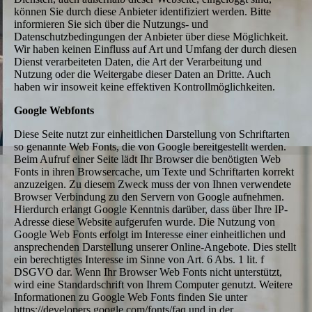
können Sie durch diese Anbieter identifiziert werden. Bitte
informieren Sie sich über die Nutzungs- und
Datenschutzbedingungen der Anbieter über diese Möglichkeit.
Wir haben keinen Einfluss auf Art und Umfang der durch diesen
Dienst verarbeiteten Daten, die Art der Verarbeitung und
Nutzung oder die Weitergabe dieser Daten an Dritte. Auch
haben wir insoweit keine effektiven Kontrollmöglichkeiten.
Google Webfonts
Diese Seite nutzt zur einheitlichen Darstellung von Schriftarten
so genannte Web Fonts, die von Google bereitgestellt werden.
Beim Aufruf einer Seite lädt Ihr Browser die benötigten Web
Fonts in ihren Browsercache, um Texte und Schriftarten korrekt
anzuzeigen. Zu diesem Zweck muss der von Ihnen verwendete
Browser Verbindung zu den Servern von Google aufnehmen.
Hierdurch erlangt Google Kenntnis darüber, dass über Ihre IP-
Adresse diese Website aufgerufen wurde. Die Nutzung von
Google Web Fonts erfolgt im Interesse einer einheitlichen und
ansprechenden Darstellung unserer Online-Angebote. Dies stellt
ein berechtigtes Interesse im Sinne von Art. 6 Abs. 1 lit. f
DSGVO dar. Wenn Ihr Browser Web Fonts nicht unterstützt,
wird eine Standardschrift von Ihrem Computer genutzt. Weitere
Informationen zu Google Web Fonts finden Sie unter
https://developers.google.com/fonts/faq und in der