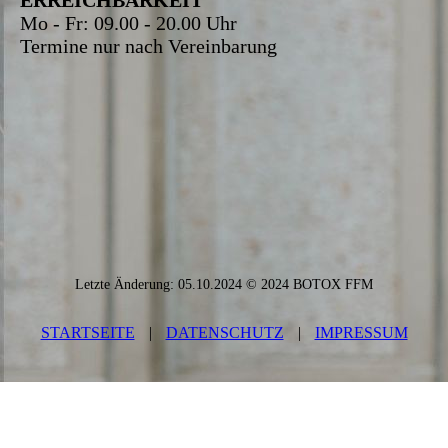
ERREICHBARKEIT
Mo - Fr: 09.00 - 20.00 Uhr
Termine nur nach Vereinbarung
Letzte Änderung: 05.10.2024 © 2024 BOTOX FFM
STARTSEITE
|
DATEN­SCHUTZ
|
IMPRESSUM