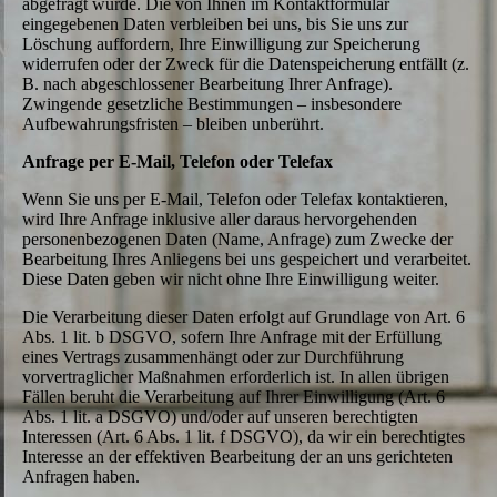
abgefragt wurde. Die von Ihnen im Kontaktformular
eingegebenen Daten verbleiben bei uns, bis Sie uns zur
Löschung auffordern, Ihre Einwilligung zur Speicherung
widerrufen oder der Zweck für die Datenspeicherung entfällt (z.
B. nach abgeschlossener Bearbeitung Ihrer Anfrage).
Zwingende gesetzliche Bestimmungen – insbesondere
Aufbewahrungsfristen – bleiben unberührt.
Anfrage per E-Mail, Telefon oder Telefax
Wenn Sie uns per E-Mail, Telefon oder Telefax kontaktieren,
wird Ihre Anfrage inklusive aller daraus hervorgehenden
personenbezogenen Daten (Name, Anfrage) zum Zwecke der
Bearbeitung Ihres Anliegens bei uns gespeichert und verarbeitet.
Diese Daten geben wir nicht ohne Ihre Einwilligung weiter.
Die Verarbeitung dieser Daten erfolgt auf Grundlage von Art. 6
Abs. 1 lit. b DSGVO, sofern Ihre Anfrage mit der Erfüllung
eines Vertrags zusammenhängt oder zur Durchführung
vorvertraglicher Maßnahmen erforderlich ist. In allen übrigen
Fällen beruht die Verarbeitung auf Ihrer Einwilligung (Art. 6
Abs. 1 lit. a DSGVO) und/oder auf unseren berechtigten
Interessen (Art. 6 Abs. 1 lit. f DSGVO), da wir ein berechtigtes
Interesse an der effektiven Bearbeitung der an uns gerichteten
Anfragen haben.