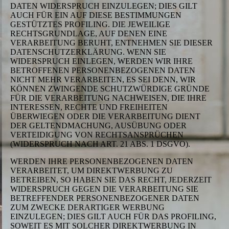
DATEN WIDERSPRUCH EINZULEGEN; DIES GILT
AUCH FÜR EIN AUF DIESE BESTIMMUNGEN
GESTÜTZTES PROFILING. DIE JEWEILIGE
RECHTSGRUNDLAGE, AUF DENEN EINE
VERARBEITUNG BERUHT, ENTNEHMEN SIE DIESER
DATENSCHUTZERKLÄRUNG. WENN SIE
WIDERSPRUCH EINLEGEN, WERDEN WIR IHRE
BETROFFENEN PERSONENBEZOGENEN DATEN
NICHT MEHR VERARBEITEN, ES SEI DENN, WIR
KÖNNEN ZWINGENDE SCHUTZWÜRDIGE GRÜNDE
FÜR DIE VERARBEITUNG NACHWEISEN, DIE IHRE
INTERESSEN, RECHTE UND FREIHEITEN
ÜBERWIEGEN ODER DIE VERARBEITUNG DIENT
DER GELTENDMACHUNG, AUSÜBUNG ODER
VERTEIDIGUNG VON RECHTSANSPRÜCHEN
(WIDERSPRUCH NACH ART. 21 ABS. 1 DSGVO).
WERDEN IHRE PERSONENBEZOGENEN DATEN
VERARBEITET, UM DIREKTWERBUNG ZU
BETREIBEN, SO HABEN SIE DAS RECHT, JEDERZEIT
WIDERSPRUCH GEGEN DIE VERARBEITUNG SIE
BETREFFENDER PERSONENBEZOGENER DATEN
ZUM ZWECKE DERARTIGER WERBUNG
EINZULEGEN; DIES GILT AUCH FÜR DAS PROFILING,
SOWEIT ES MIT SOLCHER DIREKTWERBUNG IN